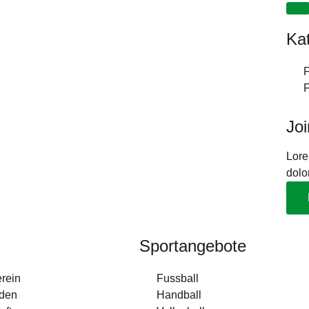
Ka
F
F
Jo
Lore
dolo
Sportangebote
erein
Fussball
rden
Handball