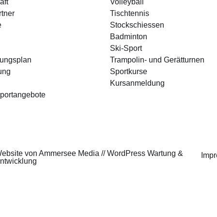
aft
Volleyball
tner
Tischtennis
e
Stockschiessen
Badminton
Ski-Sport
gungsplan
Trampolin- und Gerätturnen
ung
Sportkurse
Kursanmeldung
portangebote
ebsite von
Ammersee Media
//
WordPress Wartung &
Imp
ntwicklung