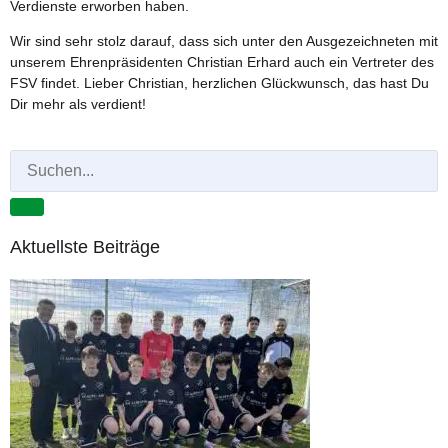
Ver­diens­te erwor­ben haben.
Wir sind sehr stolz dar­auf, dass sich unter den Aus­ge­zeich­ne­ten mit
unse­rem Ehren­prä­si­den­ten Chris­ti­an Erhard auch ein Ver­tre­ter des
FSV fin­det. Lie­ber Chris­ti­an, herz­li­chen Glück­wunsch, das hast Du
Dir mehr als verdient!
Aktuellste Beiträge