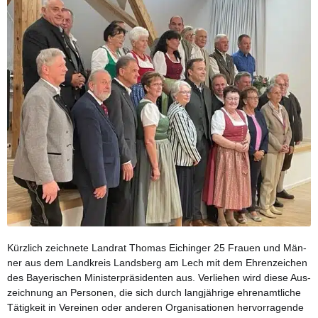
Kürz­lich zeich­ne­te Land­rat Tho­mas Eichin­ger 25 Frau­en und Män­
ner aus dem Land­kreis Lands­berg am Lech mit dem Ehren­zei­chen
des Baye­ri­schen Minis­ter­prä­si­den­ten aus. Ver­lie­hen wird die­se Aus­
zeich­nung an Per­so­nen, die sich durch lang­jäh­ri­ge ehren­amt­li­che
Tätig­keit in Ver­ei­nen oder ande­ren Orga­ni­sa­tio­nen her­vor­ra­gen­de